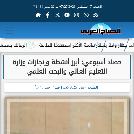
هـ
الجمعة
7 أغسطس 2026
07:27 مـ
22 صفر 1448
واحد يتصدر قائمة الأكثر استهلاكًا للطاقة
الزمالك يستبعد 4 لاعبين شباب من حساباته في الموسم الجديد
الرئيسية
الأخبار
حصاد أسبوعي: أبرز أنشطة وإنجازات وزارة
التعليم العالي والبحث العلمي
هـ
السبت
4 يناير 2025
11:55 صـ
4 رجب 1446