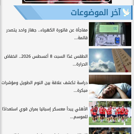
آخر الموضوعات
مفاجأة عن فاتورة الكهرباء.. جهاز واحد يتصدر
قائمة...
الطقس غدًا السبت 8 أغسطس 2026.. انخفاض
الحرارة...
دراسة تكشف علاقة بين النوم الطويل ومؤشرات
مبكرة...
الأهلي يبدأ معسكر إسبانيا بمران قوي استعدادًا
للموسم...