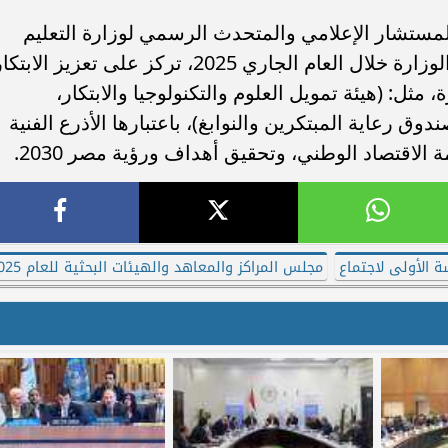
 المستشار الإعلامي والمتحدث الرسمي لوزارة التعليم
العالي والبحث العلمي أن أولويات عمل الوزارة خلال العام الجاري 2025، تركز على تعزيز الابت
، مثل: (هيئة تمويل العلوم والتكنولوجيا والابتكار،
وق رعاية المبتكرين والنوابغ)، باعتبارها الأذرع الفنية
لاقتصاد الوطني، وتحقيق أهداف ورؤية مصر 2030.
ة الأولى لاجتماع
مجلس المراكز والمعاهد والهيئات البحثية للعام 2025