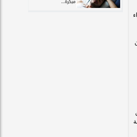
مبكرة...
ء
ة