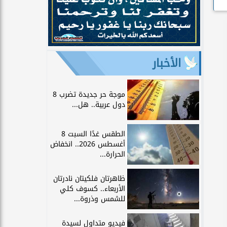
الأخبار
موجة حر جديدة تضرب 8
دول عربية.. هل...
الطقس غدًا السبت 8
أغسطس 2026.. انخفاض
الحرارة...
ظاهرتان فلكيتان نادرتان
الأربعاء.. كسوف كلي
للشمس وذروة...
فيديو متداول لسيدة