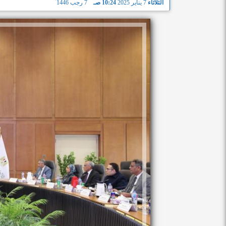
الثلاثاء
7 يناير 2025
10:24 صـ
7 رجب 1446