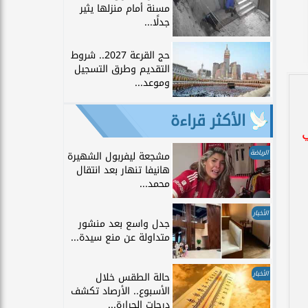
مسنة أمام منزلها يثير
جدلًا...
حج القرعة 2027.. شروط
التقديم وطرق التسجيل
وموعد...
الأكثر قراءة
الرياضة
مشجعة ليفربول الشهيرة
هانيفا تنهار بعد انتقال
محمد...
الأخبار
جدل واسع بعد منشور
متداولة عن منع سيدة...
الأخبار
حالة الطقس خلال
الأسبوع.. الأرصاد تكشف
درجات الحرارة...