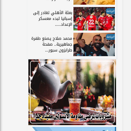
الرياضة
بعثة الأهلي تغادر إلى
إسبانيا لبدء معسكر
الإعداد.....
الرياضة
محمد صلاح يصنع طفرة
جماهيرية.. صفحة
طرابزون سبور...