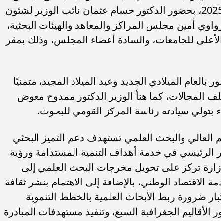
المراكز والمعاهد والهيئات البحثية للعام 2025، بحضور الدكتور حسام عثمان نائب الوزير لشئون
لزواوي أمين مجلس المراكز والمعاهد والهيئات البحثية،
على للجامعات، والسادة أعضاء المجلس، وذلك بمقر
بالعام الميلادي الجديد وعيد الميلاد المجيد، متمنيًا
لف المجالات، كما هنأ الوزير الدكتور ممدوح معوض
بتولي سيادته رئاسة المركز القومي للبحوث.
ليم العالي والبحث العلمي تستهدف دعم التميز البحثي
نصر الرئيسي في خدمة أهداف التنمية المستدامة ورؤية
مل الوزارة تركز على تحويل مخرجات البحث العلمي إلى
الاقتصاد الوطني، بالإضافة إلى الاهتمام بنشر ثقافة
عتبار ضرورة ربط الأبحاث العلمية بالخطط التنموية
 الأقاليم الجغرافية السبع، وتنفيذ مستهدفات المبادرة