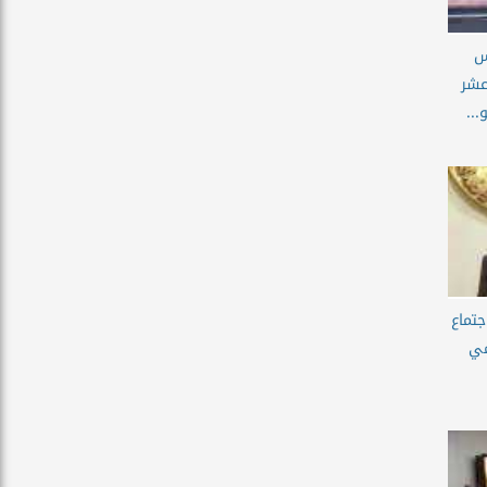
أس
عشر
..
جتماع
مي