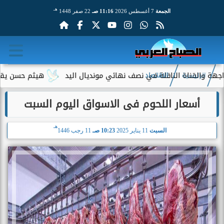
هـ
الجمعة
7 أغسطس 2026
11:16 صـ
22 صفر 1448
القناة الناقلة في نصف نهائي مونديال اليد
هيثم حسن يقترب من ال
الرئيسية
الاقتصاد
أسعار اللحوم فى الاسواق اليوم السبت
هـ
السبت
11 يناير 2025
10:23 صـ
11 رجب 1446