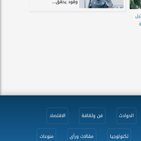
وقود يحقق...
يل
ة
الحوادث
فن وثقافة
الاقتصاد
تكنولوجيا
مقالات ورأى
منوعات