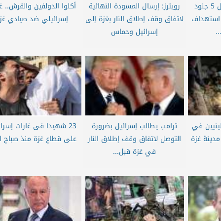
إعلام إسرائيلي: مقتل 5 جنود
رويترز: إرسال المسودة النهائية
أكلوا الدولفين والقرش.. 
ن في استهداف
لاتفاق وقف إطلاق النار بغزة إلى
إسرائيلي ضد صيادي غز
.
إسرائيل وحماس
ينيين في
ترامب يطالب إسرائيل بضرورة
23 شهيدا فى غارات إسرائ
دينة غزة
التوصل لاتفاق وقف إطلاق النار
على قطاع غزة منذ صباح ال
في غزة قبل...