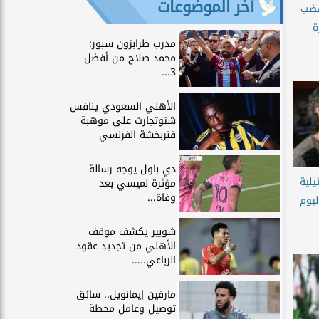
آخر الموضوعات
غضب
ة
مدرب طرابزون سبور:
محمد صلاح من أفضل
3...
الأهلي السعودي ينافس
شتوتجارت على موهبة
فنربخشة الفرنسي
دي باول يوجه رسالة
يلية
مؤثرة لميسي بعد
وفاة...
يوم
شوبير يكشف موقف
الأهلي من تجديد عقود
الرباعي.....
مارفين إيمانويل.. سائق
توصيل وعامل محطة