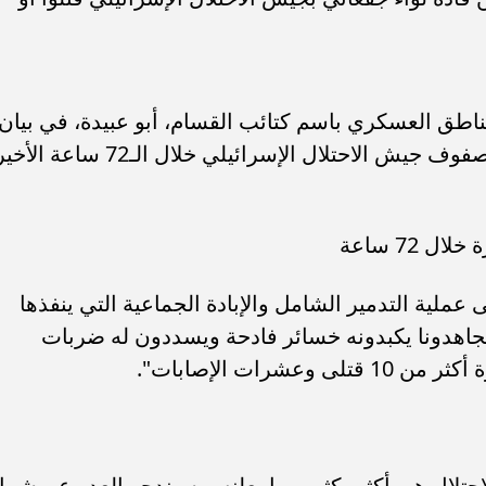
ناطق العسكري باسم كتائب القسام، أبو عبيدة، في بيان،
عن مقتل 10 جنود وإصابة العشرات في صفوف جيش الاحتلال الإسرائيلي خلال الـ72 س
دة "بعد أكثر من 100 يوم على عملية التدمير الشامل والإبادة الجماعية التي ينفذها
جاهدونا يكبدونه خسائر فادحة ويسددون له ضربات
ال هي أكثر بكثير مما يعلنه، وسيندحر العدو عن شما