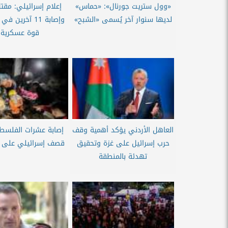
«وول ستريت جورنال»: «حماس»
لديها سنوار آخر يُسمى «الشبح»
وإصابة 11 آخري
قوة عسكرية..
العاهل الأردني يؤكد أهمية وقف
إصابة عشرات الفلسط
حرب إسرائيل على غزة وتحقيق
قصف إسرائيلي على م
تهدئة بالمنطقة