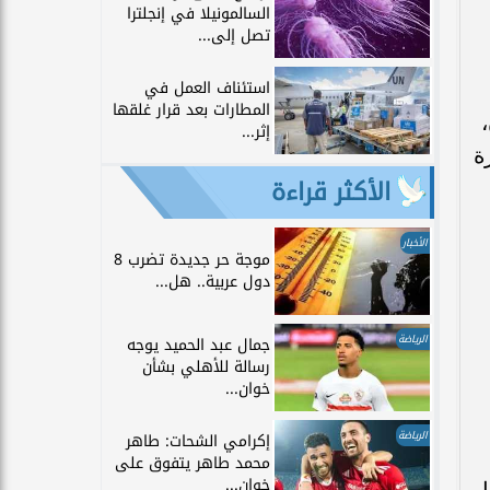
السالمونيلا في إنجلترا
تصل إلى...
استئناف العمل في
المطارات بعد قرار غلقها
إثر...
اعة الأخيرة
الأكثر قراءة
الأخبار
موجة حر جديدة تضرب 8
دول عربية.. هل...
الرياضة
جمال عبد الحميد يوجه
رسالة للأهلي بشأن
خوان...
الرياضة
إكرامي الشحات: طاهر
محمد طاهر يتفوق على
خوان...
ل