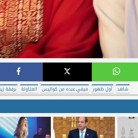
شاهد
أول ظهور
فيفي عبده من كواليس
العتاولة
برفقة زين