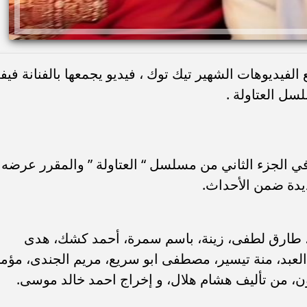
الفيديوهات الشهير تيك توك ، فيديو يجمعها بالفنانة فيف
سل العتاولة .
في الجزء الثاني من مسلسل “ العتاولة ” والمقرر عرضه
دة ضمن الأحداث.
لة أحمد السقا، طارق لطفى، زينة، باسم سمرة، أحمد كشك، هدى
العبد، منة تيسير، مصطفى ابو سريع، مريم الجندى، مؤم
ن، من تأليف هشام هلال، و إخراج احمد خالد موسى.