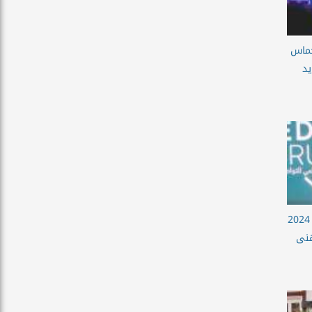
حماس
يد
شاهد.. إلهام شاهين: سنة 2024
هنى