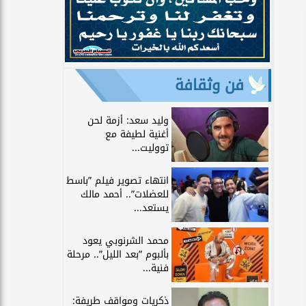
فن وثقافة
وليد سعد: أزمة لحن
أغنية لطيفة مع
تووليت...
انتهاء تصوير فيلم ”باسط
للعضلات”.. أحمد مالك
يستعد...
محمد الشرنوبي يعود
بألبوم ”بعد الليل”.. مرحلة
فنية...
ذكريات ومواقف طريفة: