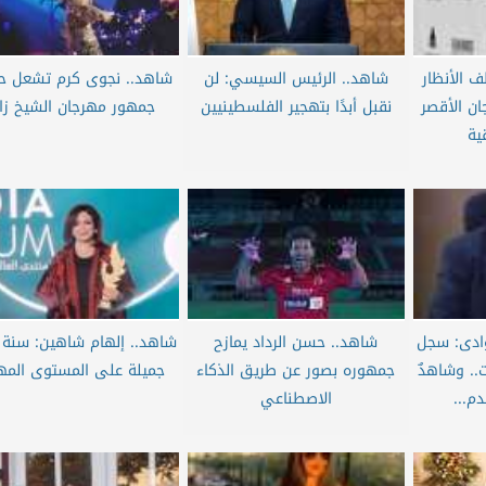
ف الأنظار
شاهد.. الرئيس السيسي: لن
شاهد.. نجوى كرم تشعل 
ن الأقصر
نقبل أبدًا بتهجير الفلسطينيين
جمهور مهرجان الشيخ زا
ية
ادى: سجل
شاهد.. حسن الرداد يمازح
ت.. وشاهدٌ
جمهوره بصور عن طريق الذكاء
جميلة على المستوى الم
م...
الاصطناعي