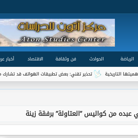
الرياضة
الحوادث
فن وثقافة
الاقتصاد
أخبار عرب
تحذير تقني: بعض تطبيقات الهواتف قد تشارك موقعك الجغرافي مع أطر
عبده من كواليس ”العتاولة” برفقة زينة