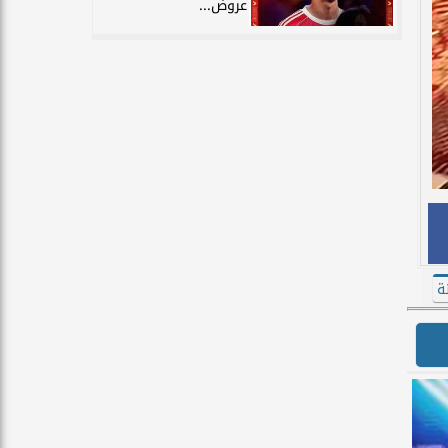
عروض...
ة