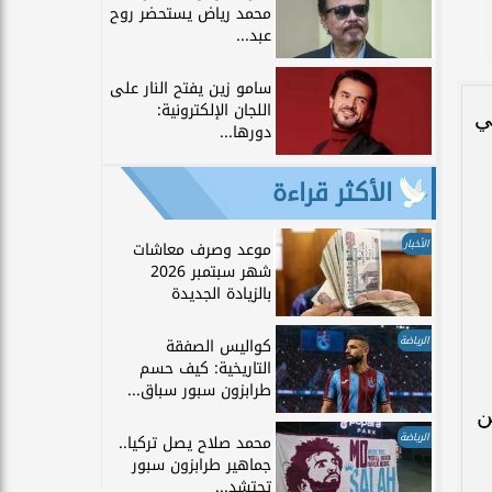
محمد رياض يستحضر روح
عبد...
سامو زين يفتح النار على
اللجان الإلكترونية:
ي
دورها...
الأكثر قراءة
الأخبار
موعد وصرف معاشات
شهر سبتمبر 2026
بالزيادة الجديدة
الرياضة
كواليس الصفقة
التاريخية: كيف حسم
طرابزون سبور سباق...
ن
الرياضة
محمد صلاح يصل تركيا..
جماهير طرابزون سبور
تحتشد...