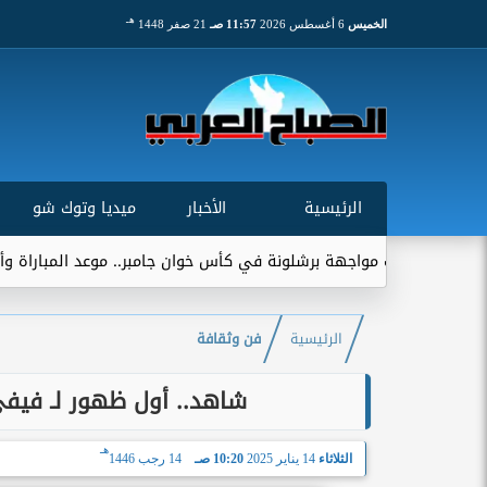
هـ
الخميس
6 أغسطس 2026
11:57 صـ
21 صفر 1448
الرئيسية
الأخبار
ميديا وتوك شو
 برشلونة في كأس خوان جامبر.. موعد المباراة وأهميتها التاريخية
الرئيسية
فن وثقافة
شاهد.. أول ظهور لـ فيفي 
هـ
الثلاثاء
14 يناير 2025
10:20 صـ
14 رجب 1446