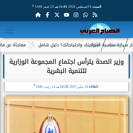
هـ
السبت
8 أغسطس 2026
11:01 صـ
23 صفر 1448
اسبة لميزانيتك واحتياجاتك؟ دليل شامل
مفاجأة عن فاتورة الكهربا
الرئيسية
الأخبار
وزير الصحة يترأس اجتماع المجموعة الوزارية
للتنمية البشرية
هـ
الثلاثاء
14 يناير 2025
12:32 مـ
14 رجب 1446