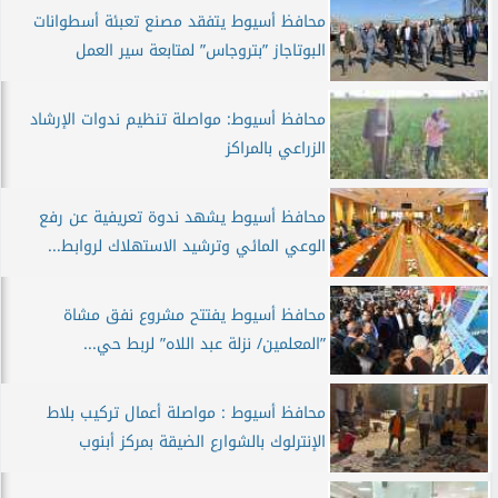
محافظ أسيوط يتفقد مصنع تعبئة أسطوانات
البوتاجاز ”بتروجاس” لمتابعة سير العمل
محافظ أسيوط: مواصلة تنظيم ندوات الإرشاد
الزراعي بالمراكز
محافظ أسيوط يشهد ندوة تعريفية عن رفع
الوعي المائي وترشيد الاستهلاك لروابط...
محافظ أسيوط يفتتح مشروع نفق مشاة
”المعلمين/ نزلة عبد اللاه” لربط حي...
محافظ أسيوط : مواصلة أعمال تركيب بلاط
الإنترلوك بالشوارع الضيقة بمركز أبنوب