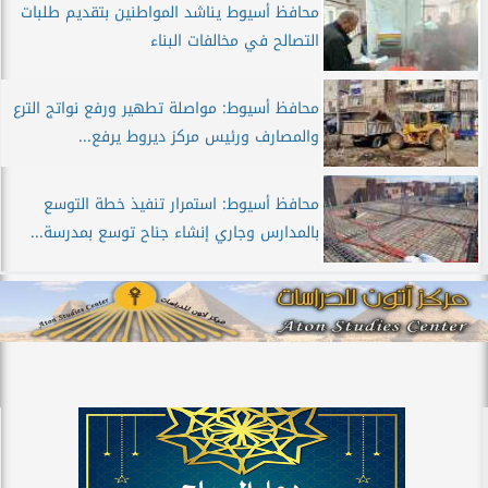
محافظ أسيوط يناشد المواطنين بتقديم طلبات
التصالح في مخالفات البناء
محافظ أسيوط: مواصلة تطهير ورفع نواتج الترع
والمصارف ورئيس مركز ديروط يرفع...
محافظ أسيوط: استمرار تنفيذ خطة التوسع
بالمدارس وجاري إنشاء جناح توسع بمدرسة...