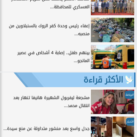
العسكري للمحافظة...
إعفاء رئيس وحدة كفر الروك بالسنبلاوين من
منصبه...
بينهم طفل.. إصابة 4 أشخاص في عصير
المانجو...
الأكثر قراءة
الرياضة
مشجعة ليفربول الشهيرة هانيفا تنهار بعد
انتقال محمد...
الأخبار
جدل واسع بعد منشور متداولة عن منع سيدة...