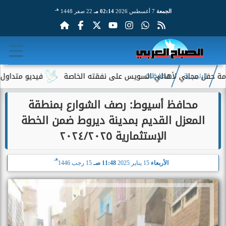
هـ
الجمعة
7 أغسطس 2026
02:14 مـ
22 صفر 1448
ل مجاني لأهالي السويس على نفقته الخاصة
فيديو متداول لسيدة مس
الرئيسية
محافظات
محافظ أسيوط: رصف الشوارع بمنطقة
المعزل القديم بمدينة ديروط ضمن الخطة
الإستثمارية ٢٠٢٤/٢٠٢٥
هـ
الأربعاء
15 يناير 2025
11:48 صـ
15 رجب 1446