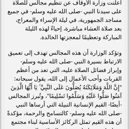
أعلنت وزارة الأوقاف عن تنظيم مجالس للصلاة
على سيدنا النبي -صلى الله عليه وسلم- في جميع
مساجد الجمهورية، في ليلة الإسراء والمعراج،
بعد صلاة العشاء مباشرة، إحياءً لهذه الليلة
المباركة وتعظيمًا لمعجزتها الخالدة.
وتؤكد الوزارة أن هذه المجالس تهدف إلى تعميق
الارتباط بسيرة النبي -صلى الله عليه وسلم-
وإبراز فضائل الصلاة عليه، التي تعد من أعظم
القربات وأحب الأعمال إلى الله، يقول سبحانه:
"إِنَّ اللَّهَ وَمَلَائِكَتَهُ يُصَلُّونَ عَلَى النَّبِيِّ ۚ يَا أَيُّهَا الَّذِينَ
آمَنُوا صَلُّوا عَلَيْهِ وَسَلِّمُوا تَسْلِيمًا"، وتُبرز المجالس
-أيضًا- القيم الإنسانية النبيلة التي أرساها النبي
-صلى الله عليه وسلم- كالتسامح والرحمة، مؤكدةً
أن هذه القيم تمثل الركائز الأساسية لبناء مجتمع