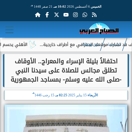
هـ
الخميس
6 أغسطس 2026
10:02 صـ
21 صفر 1448
ارك موقعك الجغرافي مع أطراف خارجية...
الأهلي يحسم الجدل حول 
الرئيسية
دين وحياة
احتفالاً بليلة الإسراء والمعراج.. الأوقاف
تطلق مجالس للصلاة على سيدنا النبي
-صلى الله عليه وسلم- بمساجد الجمهورية
هـ
الأربعاء
15 يناير 2025
02:25 مـ
15 رجب 1446