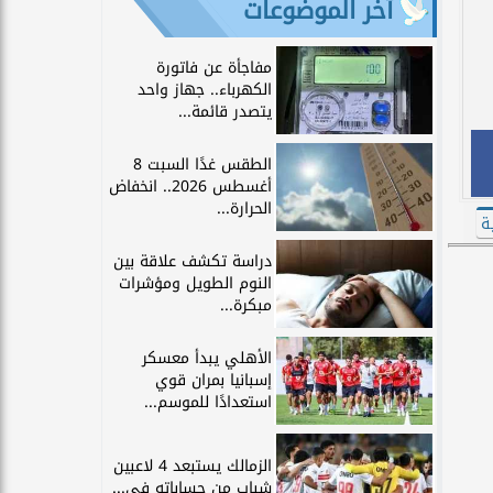
آخر الموضوعات
مفاجأة عن فاتورة
الكهرباء.. جهاز واحد
يتصدر قائمة...
الطقس غدًا السبت 8
أغسطس 2026.. انخفاض
الحرارة...
ة
دراسة تكشف علاقة بين
النوم الطويل ومؤشرات
مبكرة...
الأهلي يبدأ معسكر
إسبانيا بمران قوي
استعدادًا للموسم...
الزمالك يستبعد 4 لاعبين
شباب من حساباته في...