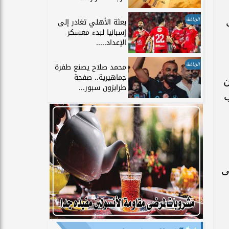
الرياضة
بعثة الأهلي تغادر إلى
إسبانيا لبدء معسكر
الإعداد.....
الرياضة
محمد صلاح يصنع طفرة
جماهيرية.. صفحة
ن
طرابزون سبور...
ب
ى