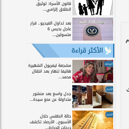
قانون الأسرة: توثيق
الطلاق إلزامي...
بعد تداول الفيديو.. قرار
عاجل بحبس 6
متسولين...
م
الأكثر قراءة
الرياضة
مشجعة ليفربول الشهيرة
هانيفا تنهار بعد انتقال
محمد...
ق
الأخبار
جدل واسع بعد منشور
متداولة عن منع سيدة...
الأخبار
حالة الطقس خلال
الأسبوع.. الأرصاد تكشف
درجات الحرارة...