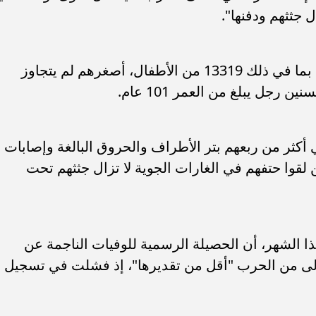
ل جثثهم ودفنها".
وتم التعرف على أكثر من 40 ألف ضحية، بما في ذلك 13319 من الأطفال، أصغرهم لم يتجاوز
جل يبلغ من العمر 101 عام.
، يعاني أكثر من ربعهم بتر الأطراف والحروق البالغة وإصابات
 أن نحو 10 آلاف آخرين لقوا حتفهم في الغارات الجوية لا تزال جثثهم تحت
 الشهر، أن الحصيلة الرسمية للوفيات الناجمة عن
أولى من الحرب "أقل من تقديرها"، إذ فشلت في تسجيل