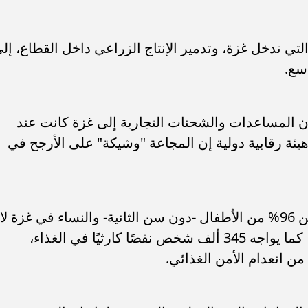
لتي تدخل غزة، وتدمير الإنتاج الزراعي داخل القطاع، إل
سع.
مم المتحدة إن المساعدات والشحنات التجارية إلى غزة كانت عند
ها منذ أكتوبر 2023، وقالت هيئة رقابية دولية إن المجاعة "وشيكة" على الأرجح في
وفي يناير، قالت الأمم المتحدة إن أكثر من 96% من الأطفال -دون سن الثانية- والنساء في غزة لا
يحصلون على العناصر الغذائية المطلوبة، كما يواجه 345 ألف شخص نقصًا كارثيًا في الغذاء،