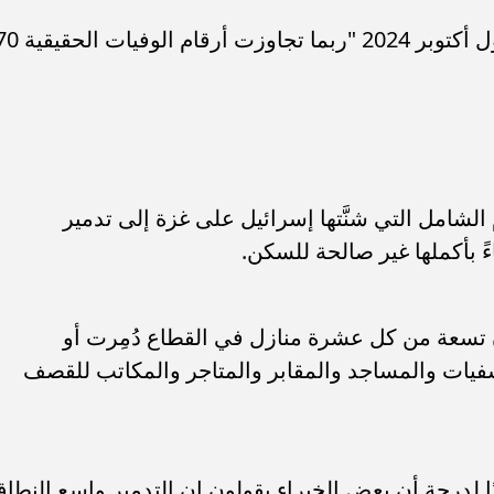
وبيَّنت الدراسة أن هذا يشير إلى أنه بحلول أكتوبر 2024 "ربما تجاوزت أرقام
لشامل التي شنَّتها إسرائيل على غزة إلى تدمير
 بأكملها غير صالحة للسكن.
ن تسعة من كل عشرة منازل في القطاع دُمِرت أو
ات والمساجد والمقابر والمتاجر والمكاتب للقصف
ًا لدرجة أن بعض الخبراء يقولون إن التدمير واسع النطا