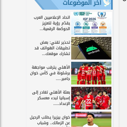
آخر الموضوعات
اتحاد الإعلاميين العرب
يقدّم رؤية لتعزيز
الحوكمة الرقمية...
تحذير تقني: بعض
تطبيقات الهواتف قد
تشارك موقعك...
الأهلي يترقب مواجهة
برشلونة في كأس خوان
جامبر.....
بعثة الأهلي تغادر إلى
إسبانيا لبدء معسكر
الإعداد.....
خوان بيزيرا يطلب الرحيل
عن الزمالك.. وشباب