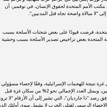
كد مكتب الأمم المتحدة لحقوق الإنسان، في نوفمبر، أن
إلى "لا مبالاة واضحة تجاه قتل المدنيين".
لمتحدة، فرضت قيودًا على بعض شحنات الأسلحة بسبب
كة المتحدة بعض تراخيص تصدير الأسلحة بسبب وحشية
لسطيني داخل غزة نتيجة للهجمات الإسرائيلية، وفقًا لإحصاء مسؤولي
الصحة في القطاع، كان أغلبهم من المدنيين، ويمثل العدد الإجمالي نحو 2% من سكان غزة قبل
كل 50 من السكان وفق رصد "ذا جارديان"، التي تشير إلى أن الأرقام "لا ترو
 فالإحصاء الرسمي لقتلى الحرب لا يشمل سوى أولئك الذي