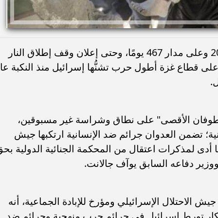
لمدة أكثر من 15 شهرًا، منذ 8 أكتوبر 2023 وعلى مدار 467 يومًا، وحتى إعلان وقف إطلاق النار
على قطاع غزة أطول حرب تشنُّها إسرائيل منذ النكبة عا
لية "طوفان الأقصى" على نطاق وشراسة غير مسبوقين،
ية؛ تضمن العدوان جرائم ضد الإنسانية ارتكبها جيش
ا أدى لمذكرات اعتقال من المحكمة الجنائية الدولية بح
 ووزير دفاعه السابق يوآف جالانت.
 الاحتلال الإسرائيلي ومؤرخ للإبادة الجماعية، أنه
من الممكن إنكار تورط إسرائيل في جرائم حرب منهجية وجرائم ضد