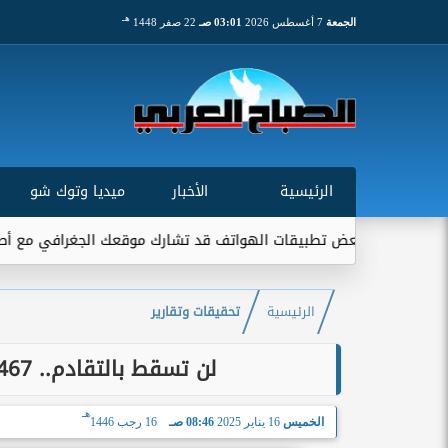
هـ
الجمعة
7 أغسطس 2026
03:01 صـ
22 صفر 1448
الرئيسية
الأخبار
ميديا وتوك شو
بعض تطبيقات الهواتف قد تشارك موقعك الجغرافي مع أطراف خارجية...
الرئيسية
تحقيقات وتقارير
لن تسقط بالتقادم.. 467 يوما من جحيم جرائم إسرائيل في ”غزة”
هـ
الخميس
16 يناير 2025
08:46 صـ
16 رجب 1446