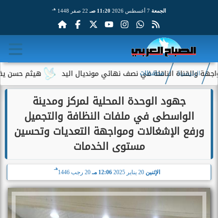
هـ
الجمعة
7 أغسطس 2026
11:20 صـ
22 صفر 1448
القناة الناقلة في نصف نهائي مونديال اليد
هيثم حسن يقترب من ال
الرئيسية
محافظات
جهود الوحدة المحلية لمركز ومدينة
الواسطى في ملفات النظافة والتجميل
ورفع الإشغالات ومواجهة التعديات وتحسين
مستوى الخدمات
هـ
الإثنين
20 يناير 2025
12:06 مـ
20 رجب 1446