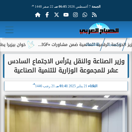
هـ
الجمعة
7 أغسطس 2026
06:05 صـ
22 صفر 1448
رقمية العالمية ضمن مشاورات «IGF...
خوان بيزيرا يطلب الرحيل عن
الرئيسية
الاقتصاد
وزير الصناعة والنقل يترأس الاجتماع السادس
عشر للمجموعة الوزارية للتنمية الصناعية
هـ
الثلاثاء
21 يناير 2025
01:41 مـ
21 رجب 1446