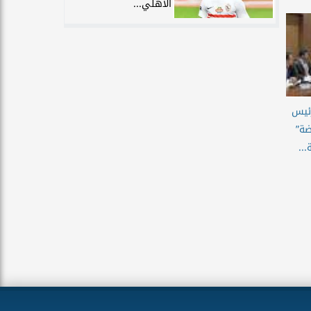
الأهلي...
رئيس
ضة”
..