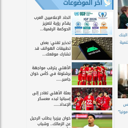
آخر الموضوعات
اتحاد الإعلاميين العرب
يقدّم رؤية لتعزيز
الحوكمة الرقمية...
البنك
نمية
تحذير تقني: بعض
تطبيقات الهواتف قد
تشارك موقعك...
الأهلي يترقب مواجهة
برشلونة في كأس خوان
جامبر.....
بعثة الأهلي تغادر إلى
إسبانيا لبدء معسكر
يس
الإعداد.....
ونيا”
خوان بيزيرا يطلب الرحيل
عن الزمالك.. وشباب