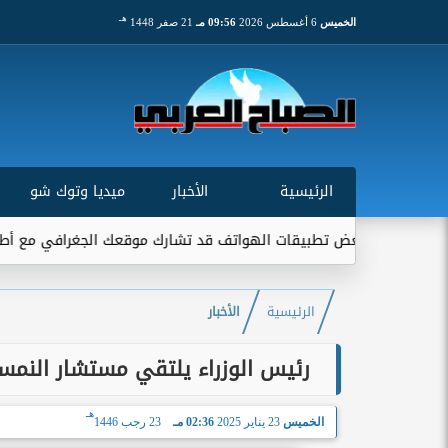
هـ
الخميس
6 أغسطس 2026
09:56 مـ
21 صفر 1448
الرئيسية
الأخبار
ميديا وتوك شو
: بعض تطبيقات الهواتف قد تشارك موقعك الجغرافي مع أطراف خارجية..
الرئيسية
الأخبار
رئيس الوزراء يلتقي مستشار النمسا خ
هـ
الخميس
23 يناير 2025
02:36 مـ
23 رجب 1446