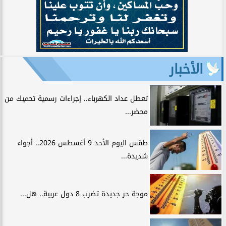
الأخبار
تعطل عداد الكهرباء.. إجراءات رسمية تحميك من
محضر...
طقس اليوم الأحد 9 أغسطس 2026.. أجواء
شديدة...
موجة حر جديدة تضرب 8 دول عربية.. هل...