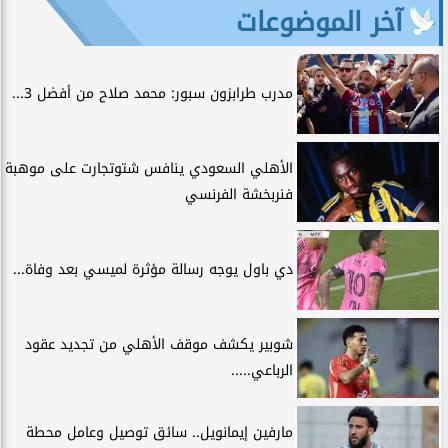
آخر الموضوعات
مدرب طرابزون سبور: محمد صلاح من أفضل 3...
الأهلي السعودي ينافس شتوتجارت على موهبة
فنربخشة الفرنسي
دي باول يوجه رسالة مؤثرة لميسي بعد وفاة...
شوبير يكشف موقف الأهلي من تجديد عقود
الرباعي.....
مارفين إيمانويل.. سائق توصيل وعامل محطة