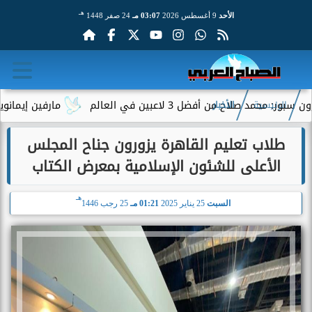
هـ
الأحد
9 أغسطس 2026
03:07 مـ
24 صفر 1448
صلاح من أفضل 3 لاعبين في العالم
مارفين إيمانويل.. سا
الرئيسية
الأخبار
طلاب تعليم القاهرة يزورون جناح المجلس
الأعلى للشئون الإسلامية بمعرض الكتاب
هـ
السبت
25 يناير 2025
01:21 مـ
25 رجب 1446