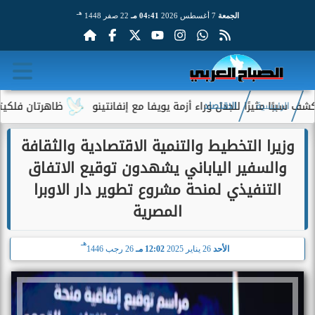
هـ
الجمعة
7 أغسطس 2026
04:41 مـ
22 صفر 1448
يرًا للجدل وراء أزمة يويفا مع إنفانتينو
ظاهرتان فلكيتان نادرتان
الرئيسية
الاقتصاد
وزيرا التخطيط والتنمية الاقتصادية والثقافة
والسفير الياباني يشهدون توقيع الاتفاق
التنفيذي لمنحة مشروع تطوير دار الاوبرا
المصرية
هـ
الأحد
26 يناير 2025
12:02 مـ
26 رجب 1446