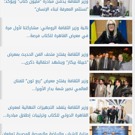
وزير الثقافة يدشن مبادرة ”مليون كتاب” ويؤكد:
”نستثمر المعرفة لبناء الإنسان”
نائبة وزير الثقافة الروماني: مشاركتنا لأول مرة
في معرض القاهرة للكتاب فرصة...
وزير الثقافة يفتتح متحف الفن الحديث بمعرض
”خبيئة بيكار” ويشهد احتفالية ذكرى...
وزير الثقافة يفتتح معرض ”ربع تون” للفنان
العالمي نصير شمة بدار الأوبرا...
وزير الثقافة يتفقد التجهيزات النهائية لمعرض
القاهرة الدولي للكتاب وترتيبات إطلاق مبادرة...
وزارة الشباب والرياضة والبورصة المصرية توقعان