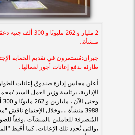
منشأة..
جبران:مُستمرون في تقديم الحماية الإجت
طارئة بدفع إعانات أجور لعمالها .
أعلن مجلس إدارة صندوق إعانات الطوارئ ل
3988 منشأة ....وخلال الإجتماع ناقش 
المُنصرفة للعاملين بالمنشآت ،وفقاً للضوا
،والتى تُحدِد تلك الإعانات، كما أحُيط "