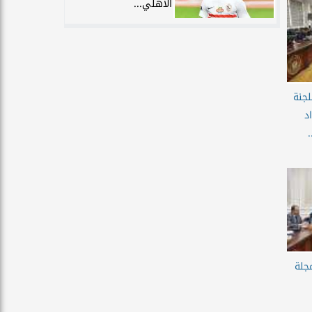
الأهلي...
لجنة
د
.
جلة