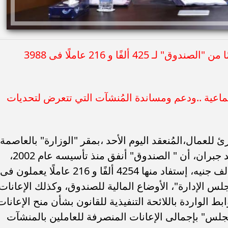
2 مليار و 262 مليونًا و 300 ألف جنيه دعمًا من "الصندوق" لـ 425 ألفًا و 216 عاملًا فى 3988
ماعية ..ودعم ومساندة المُنشآت التي تتعرض لتحديات
لعمال،المُنعقد اليوم الأحد ،بمقر "الوزارة" بالعاصمة
الإدارية، برئاسة وزير العمل السيد /محمد جبران، أن " الصندوق" أنفق منذ تأسيسه عام 2002،
وحتى الآن ، مليارين و 262 مليونًا و 300 ألف جنيه، إستفاد منها 4254 ألفًا و 216 عاملًا يعملون فى
"مجلس الإدارة"، الأوضاع المالية للصندوق، وكذلك الإعانات
بط الواردة باللائحة التنفيذية للقانون بشأن منح الإعانات
المجلس" بإجمالى الإعانات المنصرفة للعاملين بالمنشآت