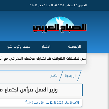
هـ
الخميس
6 أغسطس 2026
08:01 مـ
21 صفر 1448
الرئيسية
الأخبار
ميديا وتوك شو
: بعض تطبيقات الهواتف قد تشارك موقعك الجغرافي مع أطراف خارجية..
الرئيسية
الأخبار
وزير العمل يترأس اجتماع 
هـ
الأحد
26 يناير 2025
12:51 مـ
26 رجب 1446