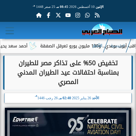
هـ
الإثنين
10 أغسطس 2026
08:45 مـ
25 صفر 1448
يورو تعرقل الصفقة
أحمد سعد يحيي حفلًا غ
الرئيسية
الأخبار
تخفيض 50% على تذاكر مصر للطيران
بمناسبة احتفالات عيد الطيران المدني
المصري
هـ
الأحد
26 يناير 2025
02:40 مـ
26 رجب 1446