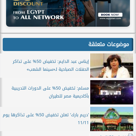
موضوعات متعلقة
إيناس عبد الدايم: تخفيض 50% على تذاكر
الحفلات الصباحية لـ«سينما الشعب»
مسلم: تخفيض 50% على الدورات التدريبية
بأكاديمية مصر للطيران
'دريم بارك' تعلن تخفيض 50% على تذاكرها يوم
11/11