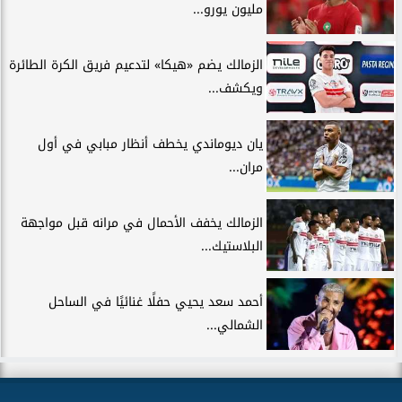
مليون يورو...
الزمالك يضم «هيكا» لتدعيم فريق الكرة الطائرة
ويكشف...
يان ديوماندي يخطف أنظار مبابي في أول
مران...
الزمالك يخفف الأحمال في مرانه قبل مواجهة
البلاستيك...
أحمد سعد يحيي حفلًا غنائيًا في الساحل
الشمالي...