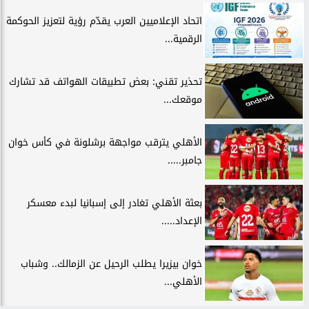
اتحاد الإعلاميين العرب يقدّم رؤية لتعزيز الحوكمة
الرقمية...
تحذير تقني: بعض تطبيقات الهواتف قد تشارك
موقعك...
الأهلي يترقب مواجهة برشلونة في كأس خوان
جامبر.....
بعثة الأهلي تغادر إلى إسبانيا لبدء معسكر
الإعداد.....
خوان بيزيرا يطلب الرحيل عن الزمالك.. وشباب
الأهلي...