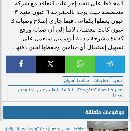
المحافظ على تنفيذ إجراءات التعاقد مع شركة
متخصصة حيث يوجد بالمشرحة ٦ عيون منهم ٣
عيون يعملوا بكفاءة ، فيما جارى إصلاح وصيانة 3
عيون كانت معطلة ، لافتاً إلى أن صيانة ورفع
كفاءة مشرحة مدينة أبوسمبل سيعمل على
تسهيل إستقبال أي جثامين وحفظها لحين دفنها .
تنفيذاً لتعليمات
محافظ أسوان
مديرية الصحة تفتتح مكتب للكشف الطبي على المتزوجين
حديثاً
موضوعات متعلقة
محافظ أسوان يوجه لإعادة توزيع العبارات بالجزر