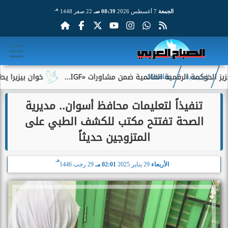
هـ
الجمعة
7 أغسطس 2026
08:39 صـ
22 صفر 1448
مة الرقمية العالمية ضمن مشاورات «IGF...
خوان بيزيرا يطلب الرح
الرئيسية
محافظات
تنفيذاً لتعليمات محافظ أسوان.. مديرية
الصحة تفتتح مكتب للكشف الطبي على
المتزوجين حديثاً
هـ
الأربعاء
29 يناير 2025
02:01 مـ
29 رجب 1446