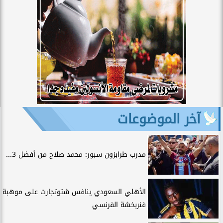
آخر الموضوعات
مدرب طرابزون سبور: محمد صلاح من أفضل 3...
الأهلي السعودي ينافس شتوتجارت على موهبة
فنربخشة الفرنسي