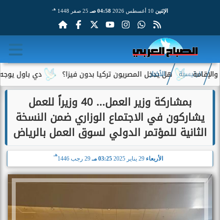
هـ
الإثنين
10 أغسطس 2026
04:58 صـ
25 صفر 1448
ة
هل يدخل المصريون تركيا بدون فيزا؟
دي باول يوجه رسالة
الرئيسية
الأخبار
بمشاركة وزير العمل... 40 وزيراً للعمل
يشاركون في الاجتماع الوزاري ضمن النسخة
الثانية للمؤتمر الدولي لسوق العمل بالرياض
هـ
الأربعاء
29 يناير 2025
03:25 مـ
29 رجب 1446