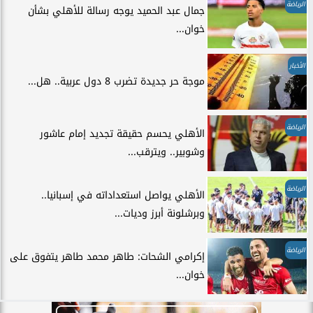
الرياضة
جمال عبد الحميد يوجه رسالة للأهلي بشأن
خوان...
الأخبار
موجة حر جديدة تضرب 8 دول عربية.. هل...
الرياضة
الأهلي يحسم حقيقة تجديد إمام عاشور
وشوبير.. ويترقب...
الرياضة
الأهلي يواصل استعداداته في إسبانيا..
وبرشلونة أبرز وديات...
الرياضة
إكرامي الشحات: طاهر محمد طاهر يتفوق على
خوان...