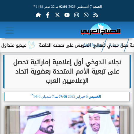
هـ
الجمعة
7 أغسطس 2026
02:01 مـ
22 صفر 1448
مجاني لأهالي السويس على نفقته الخاصة
فيديو متداول لسيدة مسن
الرئيسية
فن وثقافة
نجلاء الدوخي أول إعلامية إماراتية تحصل
على تبعية الأمم المتحدة بعضوية اتحاد
الإعلاميين العرب
هـ
الخميس
6 فبراير 2025
07:06 مـ
7 شعبان 1446