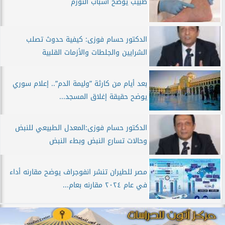
طبيب يوضح أسباب التورم
الدكتور حسام فوزى: كيفية حدوث تصلب
الشرايين والجلطات والأزمات القلبية
بعد أيام من كارثة ”وليمة الدم”.. إعلام سوري
يوضح حقيقة إغلاق المسجد...
الدكتور حسام فوزى:المعدل الطبيعي للنبض
وحالات تسارع النبض وبطء النبض
مصر للطيران تنشر انفوجراف يوضح مقارنه أداء
في عام ٢٠٢٤ مقارنه بعام...