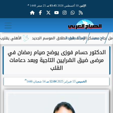
هـ
الإثنين
10 أغسطس 2026
03:45 مـ
25 صفر 1448
ح معسكر الزمالك قبل انطلاق الموسم الجديد
الأهلي يقترب من ضم
الرئيسية
المرأة والصحة
الدكتور حسام فوزى يوضح صيام رمضان في
مرضى ضيق الشرايين التاجية وبعد دعامات
القلب
هـ
الخميس
13 فبراير 2025
12:04 مـ
14 شعبان 1446