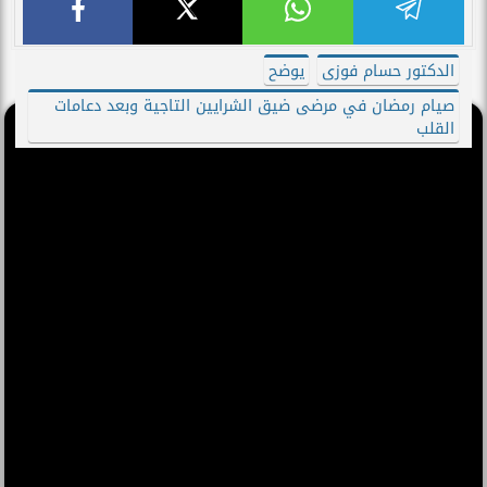
الدكتور حسام فوزى
يوضح
صيام رمضان في مرضى ضيق الشرايين التاجية وبعد دعامات
القلب