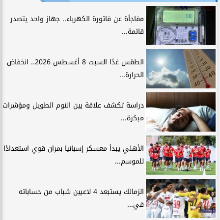
مفاجأة عن فاتورة الكهرباء.. جهاز واحد يتصدر
قائمة...
الطقس غدًا السبت 8 أغسطس 2026.. انخفاض
الحرارة...
دراسة تكشف علاقة بين النوم الطويل ومؤشرات
مبكرة...
الأهلي يبدأ معسكر إسبانيا بمران قوي استعدادًا
للموسم...
الزمالك يستبعد 4 لاعبين شباب من حساباته
في...