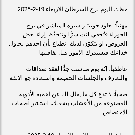
حظك اليوم برج السرطان الاربعاء 19-2-2025
مهنياً: يعاود جوبيتير سيره المباشر في برج
الجوزاء فتُخفي انت سرًّا وتتحفّظ إزاء بعض
العروض، او يتكوّن لديك انطباع بأن احدهم يحاول
خداعك فتستدرك الامور قبل تفاقمها
عاطفياً: إنّه يوم مناسب جدًّا لعقد صداقات
والتعارف والجلسات الحميمة واستعادة جوّ الالفة
صحياً: لا تدع كل ما يقال لك عن أهمية الأدوية
المصنوعة من الأعشاب يشغلك. استشر أصحاب
الاختصاص