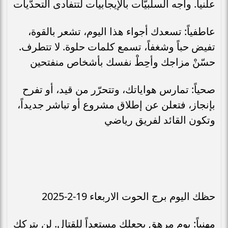
علنياً. واجه السلبيّات بالإيجابيات لتتفادى التحدّيات
عاطفياً: تسعدك أجواء هذا اليوم، تشعر بالقوة،
تفيض حباً وشغفاً، تسمع كلمات حلوة. لا تتطرف.
حسّنْ مزاجك وأحِطْ نفسك بأشخاص منفتحين
صحياً: تمارس هواياتك، وتتحرّر من قيد، أو تفرح
بإنجاز، فتعلن عن إطلاق مشروع أو تباشر جديداً،
وتكون القائد لفريق رياضي
حظك اليوم برج الحوت الاربعاء 19-2-2025
مهنياً: يوم مرهق يجعلك مستعداً للقتال. لن يتركك