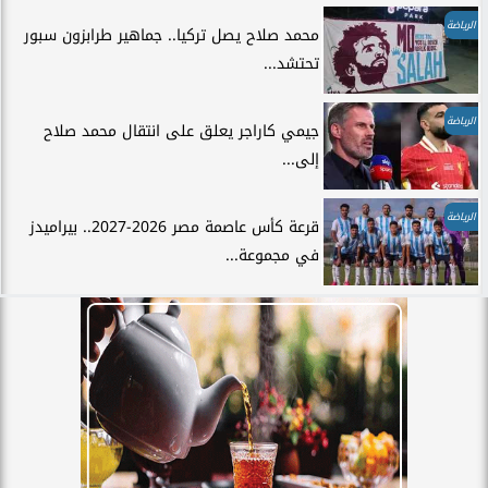
الرياضة
محمد صلاح يصل تركيا.. جماهير طرابزون سبور
تحتشد...
الرياضة
جيمي كاراجر يعلق على انتقال محمد صلاح
إلى...
الرياضة
قرعة كأس عاصمة مصر 2026-2027.. بيراميدز
في مجموعة...