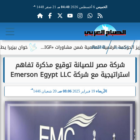
هـ
الخميس
6 أغسطس 2026
04:40 مـ
21 صفر 1448
كمة الرقمية العالمية ضمن مشاورات «IGF...
خوان بيزيرا يطلب الر
الرئيسية
الاقتصاد
شركة مصر للصيانة توقيع مذكرة تفاهم
استراتيجية مع شركة Emerson Egypt LLC
هـ
الأربعاء
19 فبراير 2025
08:06 صـ
20 شعبان 1446