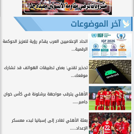
آخر الموضوعات
اتحاد الإعلاميين العرب يقدّم رؤية لتعزيز الحوكمة
الرقمية...
تحذير تقني: بعض تطبيقات الهواتف قد تشارك
موقعك...
الأهلي يترقب مواجهة برشلونة في كأس خوان
جامبر.....
بعثة الأهلي تغادر إلى إسبانيا لبدء معسكر
الإعداد.....