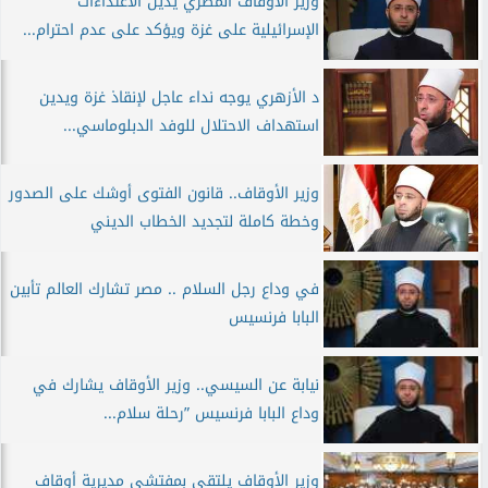
وزير الأوقاف المصري يدين الاعتداءات
الإسرائيلية على غزة ويؤكد على عدم احترام...
د الأزهري يوجه نداء عاجل لإنقاذ غزة ويدين
استهداف الاحتلال للوفد الدبلوماسي...
وزير الأوقاف.. قانون الفتوى أوشك على الصدور
وخطة كاملة لتجديد الخطاب الديني
في وداع رجل السلام .. مصر تشارك العالم تأبين
البابا فرنسيس
نيابة عن السيسي.. وزير الأوقاف يشارك في
وداع البابا فرنسيس ”رحلة سلام...
وزير الأوقاف يلتقي بمفتشي مديرية أوقاف