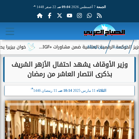
هـ
الجمعة
7 أغسطس 2026
09:04 صـ
22 صفر 1448
مية العالمية ضمن مشاورات «IGF...
خوان بيزيرا يطلب الرحيل عن ا
الرئيسية
دين وحياة
وزير الأوقاف يشهد احتفال الأزهر الشريف
بذكرى انتصار العاشر من رمضان
هـ
الثلاثاء
11 مارس 2025
10:14 صـ
11 رمضان 1446