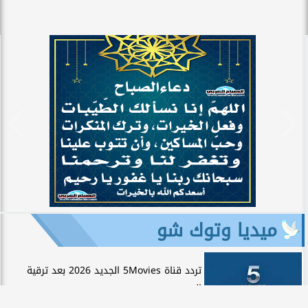
ميديا وتوك شو
تردد قناة 5Movies الجديد 2026 بعد ترقية
البث...