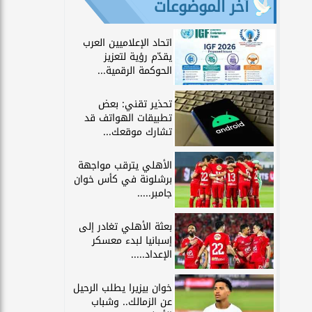
آخر الموضوعات
اتحاد الإعلاميين العرب
يقدّم رؤية لتعزيز
الحوكمة الرقمية...
تحذير تقني: بعض
تطبيقات الهواتف قد
تشارك موقعك...
الأهلي يترقب مواجهة
برشلونة في كأس خوان
جامبر.....
بعثة الأهلي تغادر إلى
إسبانيا لبدء معسكر
الإعداد.....
خوان بيزيرا يطلب الرحيل
عن الزمالك.. وشباب