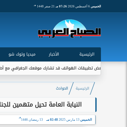
هـ
الخميس
6 أغسطس 2026
07:26 مـ
21 صفر 1448
الرئيسية
الأخبار
ميديا وتوك شو
عض تطبيقات الهواتف قد تشارك موقعك الجغرافي مع أطراف خارجية...
الرئيسية
الحوادث
النيابة العامة تحيل متهمين للج
هـ
الخميس
13 مارس 2025
02:48 مـ
13 رمضان 1446