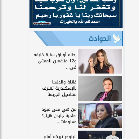
الحوادث
إحالة أوراق سارة خليفة
و12 متهمين للمفتي
في...
قاتلة والدتها
بالإسكندرية تعترف
بتفاصيل الجريمة
من هي منى عبود
صاحبة جاردن هيلز؟
معلومات...
البلوجر تريكة أمام