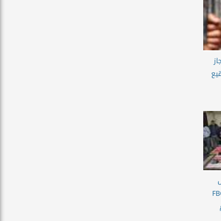
از
يع
س
ن بقضية منصة FBC