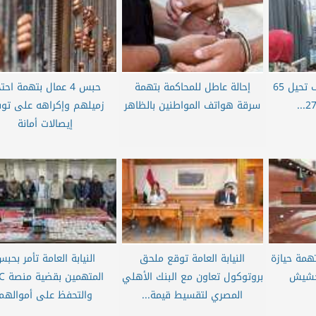
وكيل صحة بني سويف تحيل 65
إحالة عاطل للمحاكمة بتهمة
حبس 4 عمال بتهمة احتج
سرقة هواتف المواطنين بالظاهر
زميلهم وإكراهه على توق
إيصالات أمانة
همة حيازة
النيابة العامة توقع ملحق
النيابة العامة تأمر بحب
لحشيش
بروتوكول تعاون مع البنك الأهلي
المتهمي
المصري لتقسيط قيمة...
والتحفظ على أموالهم