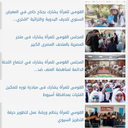
القومى للمرأة يشارك بجناح خاص في المعرض
السنوي للحرف اليدوية والتراثية ”اشتري...
المجلس القومى للمرأة يشارك فى متجر
المصرية بالمتحف المصرى الكبير
المجلس القومى للمرأة يشارك في اجتماع اللجنة
الدائمة لمناهضة العنف ضد...
القومى للمرأة يشارك فى مبادرة نوره لتمكين
الفتيات بمحافظة أسيوط
القومي للمرأة ينظم ورشة عمل لتطوير حرفة
التطريز السيوي