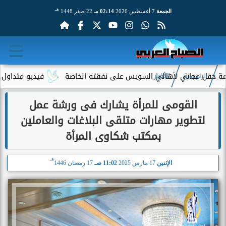
هـ
الجمعة
7 أغسطس 2026
02:14 مـ
22 صفر 1448
فل مجاني لأهالي السويس على نفقته الخاصة
فيديو متداول لسيدة 
الرئيسية
الأخبار
القومى للمرأة يشارك فى ورشة عمل
لتطوير مهارات متلقى البلاغات والعاملين
بمكتب شكاوى المرأة
هـ
الإثنين
17 مارس 2025
11:02 صـ
17 رمضان 1446