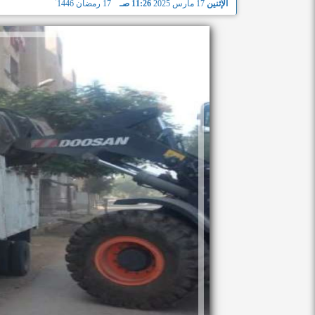
الإثنين
17 مارس 2025
11:26 صـ
17 رمضان 1446