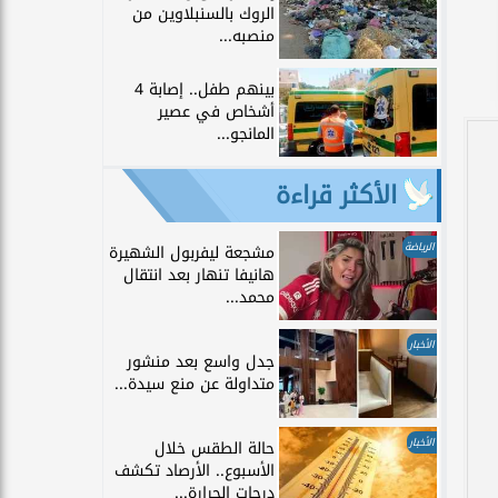
الروك بالسنبلاوين من
منصبه...
بينهم طفل.. إصابة 4
أشخاص في عصير
المانجو...
الأكثر قراءة
الرياضة
مشجعة ليفربول الشهيرة
هانيفا تنهار بعد انتقال
محمد...
الأخبار
جدل واسع بعد منشور
متداولة عن منع سيدة...
الأخبار
حالة الطقس خلال
الأسبوع.. الأرصاد تكشف
درجات الحرارة...