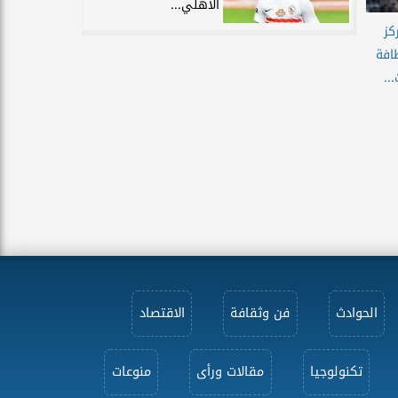
الأهلي...
كز
افة
..
الحوادث
فن وثقافة
الاقتصاد
تكنولوجيا
مقالات ورأى
منوعات