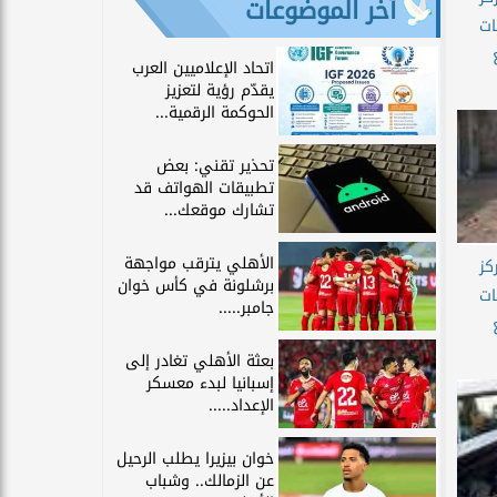
آخر الموضوعات
ات
اتحاد الإعلاميين العرب
يقدّم رؤية لتعزيز
الحوكمة الرقمية...
تحذير تقني: بعض
تطبيقات الهواتف قد
تشارك موقعك...
الأهلي يترقب مواجهة
كز
برشلونة في كأس خوان
ات
جامبر.....
بعثة الأهلي تغادر إلى
إسبانيا لبدء معسكر
الإعداد.....
خوان بيزيرا يطلب الرحيل
عن الزمالك.. وشباب