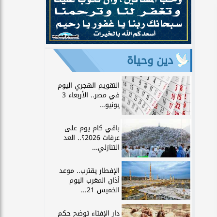
دين وحياة
التقويم الهجري اليوم
في مصر.. الأربعاء 3
يونيو...
باقي كام يوم على
عرفات 2026؟.. العد
التنازلي...
الإفطار يقترب.. موعد
أذان المغرب اليوم
الخميس 21...
دار الإفتاء توضح حكم