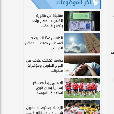
آخر الموضوعات
مفاجأة عن فاتورة
الكهرباء.. جهاز واحد
يتصدر قائمة...
الطقس غدًا السبت 8
أغسطس 2026.. انخفاض
الحرارة...
ى
دراسة تكشف علاقة بين
النوم الطويل ومؤشرات
مبكرة...
الأهلي يبدأ معسكر
إسبانيا بمران قوي
استعدادًا للموسم...
الزمالك يستبعد 4 لاعبين
شباب من حساباته في...