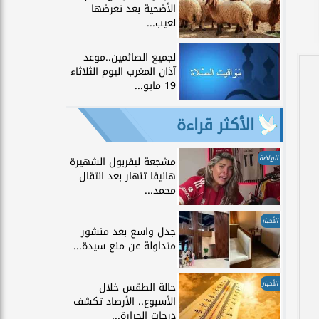
الأضحية بعد تعرضها
لعيب...
لجميع الصائمين..موعد
آذان المغرب اليوم الثلاثاء
19 مايو...
الأكثر قراءة
الرياضة
مشجعة ليفربول الشهيرة
هانيفا تنهار بعد انتقال
محمد...
الأخبار
جدل واسع بعد منشور
متداولة عن منع سيدة...
الأخبار
حالة الطقس خلال
الأسبوع.. الأرصاد تكشف
درجات الحرارة...