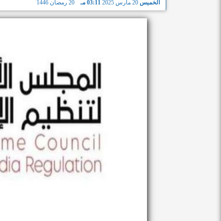
الخميس
20 مارس 2025
03:11 مـ
20 رمضان 1446