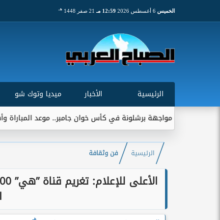
هـ
الخميس
6 أغسطس 2026
12:59 مـ
21 صفر 1448
الرئيسية
الأخبار
ميديا وتوك شو
يترقب مواجهة برشلونة في كأس خوان جامبر.. موعد المباراة وأهميتها ال
الرئيسية
فن وثقافة
ا
هـ