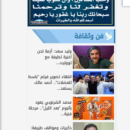
فن وثقافة
وليد سعد: أزمة لحن
أغنية لطيفة مع
تووليت...
انتهاء تصوير فيلم ”باسط
للعضلات”.. أحمد مالك
يستعد...
محمد الشرنوبي يعود
بألبوم ”بعد الليل”.. مرحلة
فنية...
ذكريات ومواقف طريفة: