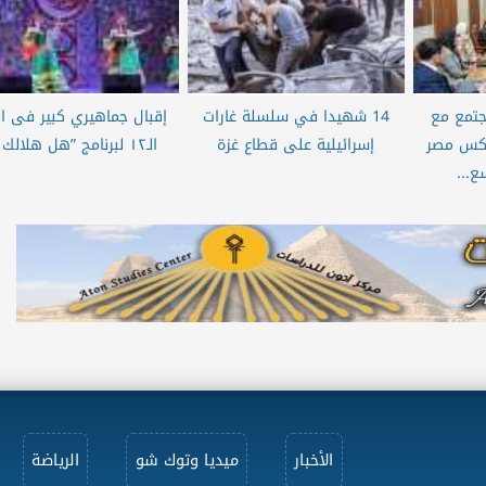
جتمع مع
14 شهيدا في سلسلة غارات
إقبال جماهيري كبير فى ال
تكس مصر
إسرائيلية على قطاع غزة
الـ١٢ لبرنامج ”هل هلالك ٩”
ع...
الأخبار
ميديا وتوك شو
الرياضة