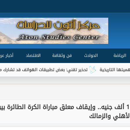
الرياضة
الحوادث
فن وثقافة
الاقتصاد
أخبار عرب
تاريخية
تحذير تقني: بعض تطبيقات الهواتف قد تشارك موقعك الج
الأعلى للإعلام: تغريم قناة ”هي” 100 ألف جنيه.. وإيقاف معلق مباراة الكرة الطائرة ب
لأهلي والزمالك