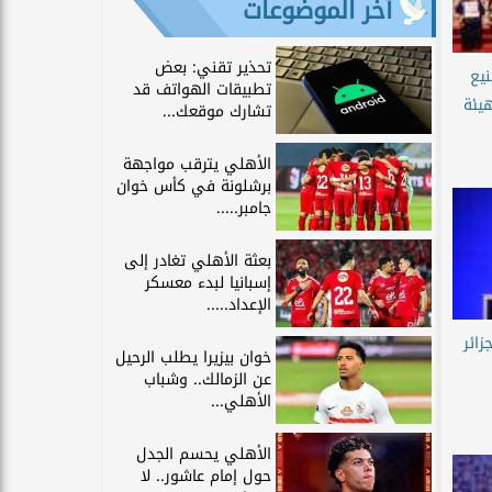
آخر الموضوعات
تحذير تقني: بعض
نيع
تطبيقات الهواتف قد
هيئة
تشارك موقعك...
الأهلي يترقب مواجهة
برشلونة في كأس خوان
جامبر.....
بعثة الأهلي تغادر إلى
إسبانيا لبدء معسكر
الإعداد.....
زائر
خوان بيزيرا يطلب الرحيل
عن الزمالك.. وشباب
الأهلي...
الأهلي يحسم الجدل
حول إمام عاشور.. لا