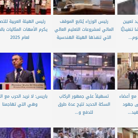
يد تعيين
رئيس الوزراء يُتابع الموقف
رئيس الهيئة العربية للتص
 تنفيذيًّا
المالي لمشروعات التعليم العالي
يكرم الأمهات المثاليات بال
وم...
التي تنفذها الهيئة الهندسية
لعام 2025
 مع أعضاء
تسهيلاً علي جمهور الركاب
باريس: لا نريد الحرب مع الج
مى جهود
السكة الحديد تتيح عدة طرق
وهي التي تهاجمنا
يد...
للدفع و...