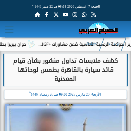
هـ
الجمعة
7 أغسطس 2026
06:09 صـ
22 صفر 1448
مة الرقمية العالمية ضمن مشاورات «IGF...
خوان بيزيرا يطلب الرح
الرئيسية
الحوادث
كشف ملابسات تداول منشور بشأن قيام
قائد سيارة بالقاهرة بطمس لوحاتها
المعدنية
هـ
الأربعاء
26 مارس 2025
09:00 صـ
26 رمضان 1446