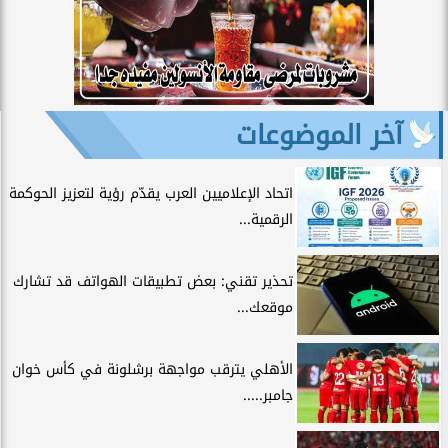
آخر الموضوعات
اتحاد الإعلاميين العرب يقدّم رؤية لتعزيز الحوكمة
الرقمية...
تحذير تقني: بعض تطبيقات الهواتف قد تشارك
موقعك...
الأهلي يترقب مواجهة برشلونة في كأس خوان
جامبر.....