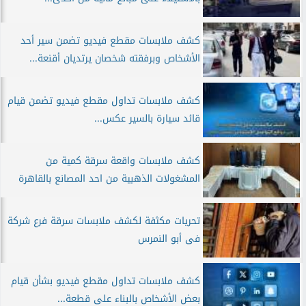
كشف ملابسات مقطع فيديو تضمن سير أحد
الأشخاص وبرفقته شخصان يرتديان أقنعة...
كشف ملابسات تداول مقطع فيديو تضمن قيام
قائد سيارة بالسير عكس...
كشف ملابسات واقعة سرقة كمية من
المشغولات الذهبية من احد المصانع بالقاهرة
تحريات مكثفة لكشف ملابسات سرقة فرع شركة
فى أبو النمرس
كشف ملابسات تداول مقطع فيديو بشأن قيام
بعض الأشخاص بالبناء على قطعة...