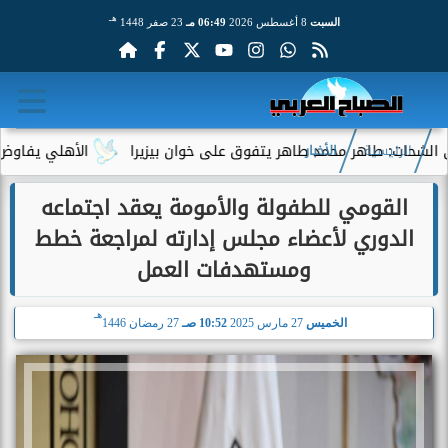
هـ
السبت
8 أغسطس 2026
06:49 مـ
23 صفر 1448
: طاهر محمد طاهر يتفوق على خوان بيزيرا
الأهلي يفاوض أحمد عبد
الرئيسية
الأخبار
القومي للطفولة والأمومة يعقد اجتماعه
الدوري لأعضاء مجلس إدارته لمراجعة خطط
ومستهدفات العمل
هـ
الخميس
27 مارس 2025
10:52 صـ
27 رمضان 1446