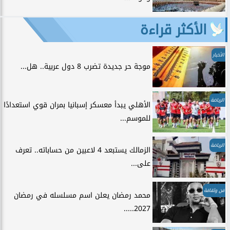
الأكثر قراءة
الأخبار
موجة حر جديدة تضرب 8 دول عربية.. هل...
الرياضة
الأهلي يبدأ معسكر إسبانيا بمران قوي استعدادًا
للموسم...
الرياضة
الزمالك يستبعد 4 لاعبين من حساباته.. تعرف
على...
فن وثقافة
محمد رمضان يعلن اسم مسلسله في رمضان
2027.....