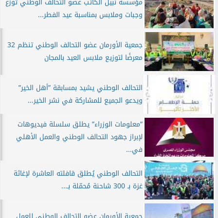
مؤسسة نبيل الكاتب عضو التحالف الوطني توزع
وجبات وملابس بمناسبة عيد الفطر...
جمعية الأورمان عضو التحالف الوطني تنظم 32
معرضًا لتوزيع ملابس العيد بالمجان
التحالف الوطني يشيد بمسابقة ”أهل الخير”
ويدعو الجميع للمشاركة في نشر الخير...
”معلومات الوزراء” يطلق سلسلة فيديوهات
لإبراز جهود التحالف الوطني والعمل الأهلي
في...
التحالف الوطني يُطلق قافلته العاشرة لإغاثة
غزة بـ 300 شاحنة مُحمّلة بـ...
جمعية الأورمان عضو التحالف الوطني للعمل