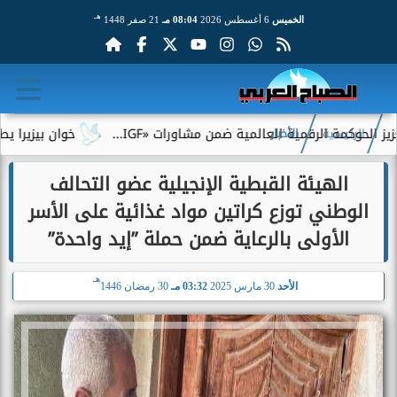
هـ
الخميس
6 أغسطس 2026
08:04 مـ
21 صفر 1448
مة الرقمية العالمية ضمن مشاورات «IGF...
خوان بيزيرا يطلب الرح
الرئيسية
الأخبار
الهيئة القبطية الإنجيلية عضو التحالف
الوطني توزع كراتين مواد غذائية على الأسر
الأولى بالرعاية ضمن حملة ”إيد واحدة”
هـ
الأحد
30 مارس 2025
03:32 مـ
30 رمضان 1446