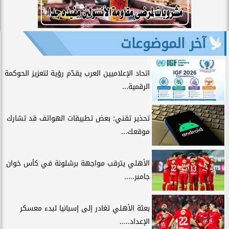
آخر الموضوعات
اتحاد الإعلاميين العرب يقدّم رؤية لتعزيز الحوكمة
الرقمية...
تحذير تقني: بعض تطبيقات الهواتف قد تشارك
موقعك...
الأهلي يترقب مواجهة برشلونة في كأس خوان
جامبر.....
بعثة الأهلي تغادر إلى إسبانيا لبدء معسكر
الإعداد.....