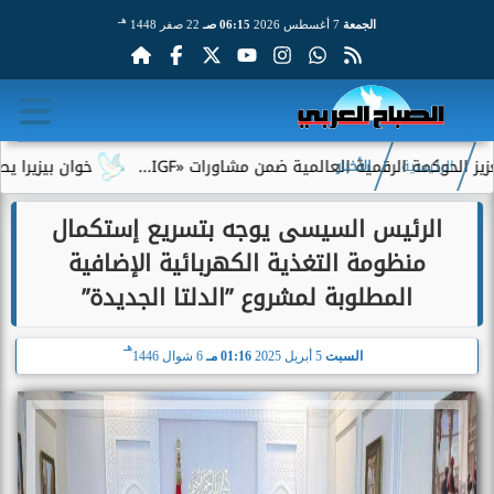
هـ
الجمعة
7 أغسطس 2026
06:15 صـ
22 صفر 1448
مة الرقمية العالمية ضمن مشاورات «IGF...
خوان بيزيرا يطلب الرح
الرئيسية
الأخبار
الرئيس السيسى يوجه بتسريع إستكمال
منظومة التغذية الكهربائية الإضافية
المطلوبة لمشروع ”الدلتا الجديدة”
هـ
السبت
5 أبريل 2025
01:16 مـ
6 شوال 1446