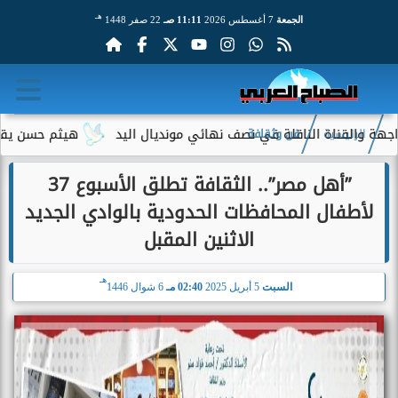
هـ
الجمعة
7 أغسطس 2026
11:11 صـ
22 صفر 1448
لقناة الناقلة في نصف نهائي مونديال اليد
هيثم حسن يقترب من ال
الرئيسية
فن وثقافة
”أهل مصر”.. الثقافة تطلق الأسبوع 37
لأطفال المحافظات الحدودية بالوادي الجديد
الاثنين المقبل
هـ
السبت
5 أبريل 2025
02:40 مـ
6 شوال 1446