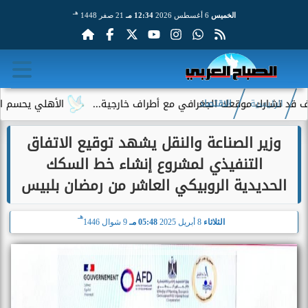
هـ
الخميس
6 أغسطس 2026
12:34 مـ
21 صفر 1448
ارك موقعك الجغرافي مع أطراف خارجية...
الأهلي يحسم الجدل حول 
الرئيسية
الاقتصاد
وزير الصناعة والنقل يشهد توقيع الاتفاق
التنفيذي لمشروع إنشاء خط السكك
الحديدية الروبيكي العاشر من رمضان بلبيس
هـ
الثلاثاء
8 أبريل 2025
05:48 مـ
9 شوال 1446