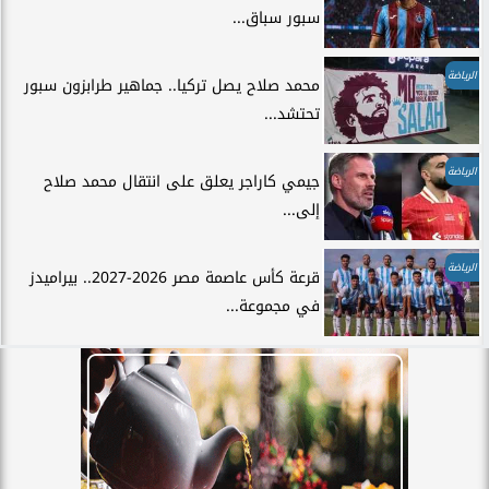
سبور سباق...
الرياضة
محمد صلاح يصل تركيا.. جماهير طرابزون سبور
تحتشد...
الرياضة
جيمي كاراجر يعلق على انتقال محمد صلاح
إلى...
الرياضة
قرعة كأس عاصمة مصر 2026-2027.. بيراميدز
في مجموعة...