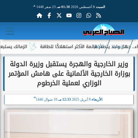
هـ
السبت
8 أغسطس 2026
01:38 صـ
23 صفر 1448
واحد يتصدر قائمة الأكثر استهلاكًا للطاقة
الزمالك يستبعد 4 لاعبين شباب من حساباته في الموسم الجديد
الرئيسية
الأخبار
وزير الخارجية والهجرة يستقبل وزيرة الدولة
بوزارة الخارجية الألمانية على هامش المؤتمر
الوزاري لعملية الخرطوم
هـ
الأربعاء
9 أبريل 2025
12:33 مـ
10 شوال 1446