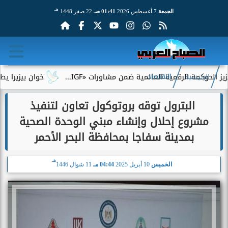
هـ
الجمعة
7 أغسطس 2026
01:41 صـ
22 صفر 1448
كمة الرقمية العالمية ضمن مشاورات «IGF...
خوان بيزيرا يطلب الر
الرئيسية
الاقتصاد
‎ البترول توقه بروتوكول تعاون لتنفيذ
مشروع إحلال وإنشاء مبني الوحدة الصحية
بمدينة سفاجا بمحافظة البحر الأحمر
هـ
الخميس
10 أبريل 2025
04:44 مـ
11 شوال 1446