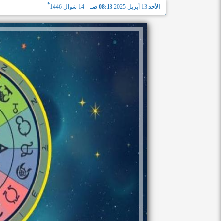
هـ
الأحد
13 أبريل 2025
08:13 صـ
14 شوال 1446