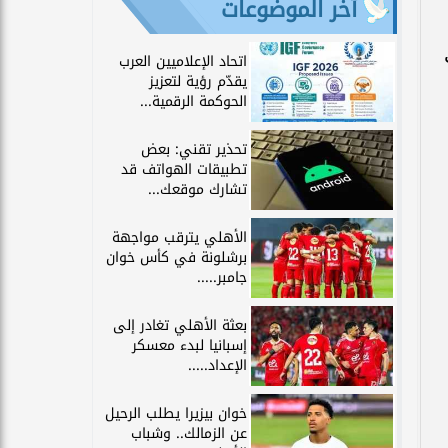
آخر الموضوعات
اتحاد الإعلاميين العرب
يقدّم رؤية لتعزيز
الحوكمة الرقمية...
تحذير تقني: بعض
تطبيقات الهواتف قد
تشارك موقعك...
الأهلي يترقب مواجهة
برشلونة في كأس خوان
جامبر.....
بعثة الأهلي تغادر إلى
إسبانيا لبدء معسكر
الإعداد.....
خوان بيزيرا يطلب الرحيل
عن الزمالك.. وشباب