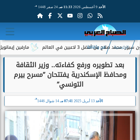
هـ
الأحد
9 أغسطس 2026
11:33 صـ
24 صفر 1448
اح من أفضل 3 لاعبين في العالم
مارفين إيمانويل.. سائ
الرئيسية
فن وثقافة
بعد تطويره ورفع كفاءته.. وزير الثقافة
ومحافظ الإسكندرية يفتتحان ”مسرح بيرم
التونسي”
هـ
الأحد
13 أبريل 2025
07:41 مـ
14 شوال 1446