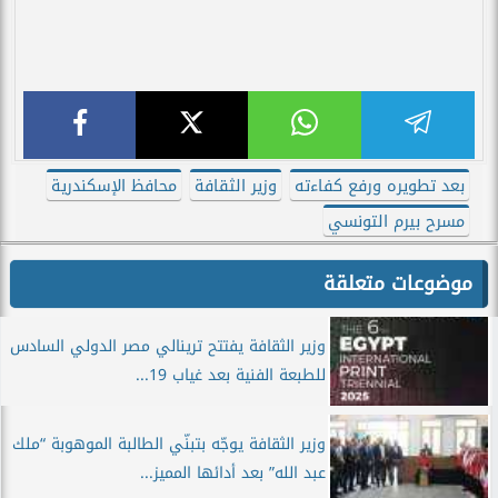
بعد تطويره ورفع كفاءته
وزير الثقافة
محافظ الإسكندرية
مسرح بيرم التونسي
موضوعات متعلقة
وزير الثقافة يفتتح ترينالي مصر الدولي السادس
للطبعة الفنية بعد غياب 19...
وزير الثقافة يوجّه بتبنّي الطالبة الموهوبة “ملك
عبد الله” بعد أدائها المميز...