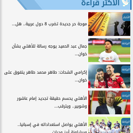
الأكثر قراءة
الأخبار
موجة حر جديدة تضرب 8 دول عربية.. هل...
الرياضة
جمال عبد الحميد يوجه رسالة للأهلي بشأن
خوان...
الرياضة
إكرامي الشحات: طاهر محمد طاهر يتفوق على
خوان...
الرياضة
الأهلي يحسم حقيقة تجديد إمام عاشور
وشوبير.. ويترقب...
الرياضة
الأهلي يواصل استعداداته في إسبانيا..
وبرشلونة أبرز وديات...