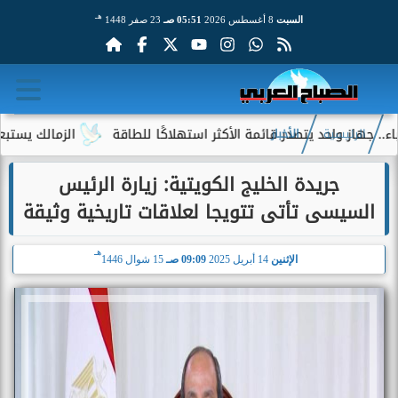
هـ
السبت
8 أغسطس 2026
05:51 صـ
23 صفر 1448
هاز واحد يتصدر قائمة الأكثر استهلاكًا للطاقة
الزمالك يستبعد 4 لاعبين شباب من حساباته في الموسم الجديد
الرئيسية
الأخبار
جريدة الخليج الكويتية: زيارة الرئيس
السيسى تأتى تتويجا لعلاقات تاريخية وثيقة
هـ
الإثنين
14 أبريل 2025
09:09 صـ
15 شوال 1446