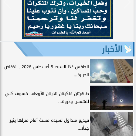
الأخبار
الطقس غدًا السبت 8 أغسطس 2026.. انخفاض
الحرارة...
ظاهرتان فلكيتان نادرتان الأربعاء.. كسوف كلي
للشمس وذروة...
فيديو متداول لسيدة مسنة أمام منزلها يثير
جدلًا...