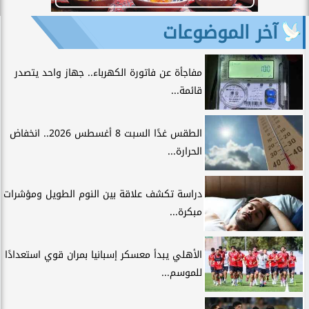
آخر الموضوعات
مفاجأة عن فاتورة الكهرباء.. جهاز واحد يتصدر
قائمة...
الطقس غدًا السبت 8 أغسطس 2026.. انخفاض
الحرارة...
دراسة تكشف علاقة بين النوم الطويل ومؤشرات
مبكرة...
الأهلي يبدأ معسكر إسبانيا بمران قوي استعدادًا
للموسم...