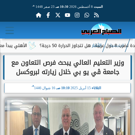
هـ
السبت
8 أغسطس 2026
10:30 صـ
23 صفر 1448
درجة؟
الأهلي يبدأ معسكر إسب
الرئيسية
الأخبار
وزير التعليم العالي يبحث فرص التعاون مع
جامعة ڤي يو بي خلال زيارته لبروكسل
هـ
الثلاثاء
15 أبريل 2025
10:10 صـ
16 شوال 1446