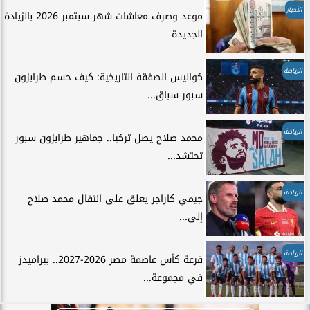
الأخبار
موعد وصرف معاشات شهر سبتمبر 2026 بالزيادة
الجديدة
الرياضة
كواليس الصفقة التاريخية: كيف حسم طرابزون
سبور سباق...
الرياضة
محمد صلاح يصل تركيا.. جماهير طرابزون سبور
تحتشد...
الرياضة
جيمي كاراجر يعلق على انتقال محمد صلاح
إلى...
الرياضة
قرعة كأس عاصمة مصر 2026-2027.. بيراميدز
في مجموعة...