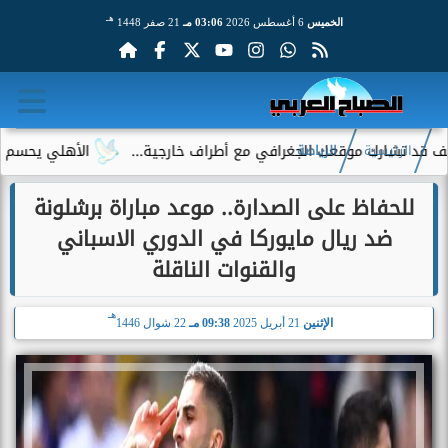
هـ
الخميس
6 أغسطس 2026
03:06 مـ
21 صفر 1448
رك موقعك الجغرافي مع أطراف خارجية...
الأهلي يحسم الجدل حول إ
الرئيسية
الرياضة
للحفاظ على الصدارة.. موعد مباراة برشلونة
ضد ريال مايوركا في الدوري الاسباني
والقنوات الناقلة
هـ
الإثنين
21 أبريل 2025
09:38 مـ
22 شوال 1446