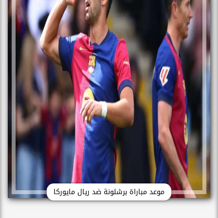
موعد مباراة برشلونة ضد ريال مايوركا