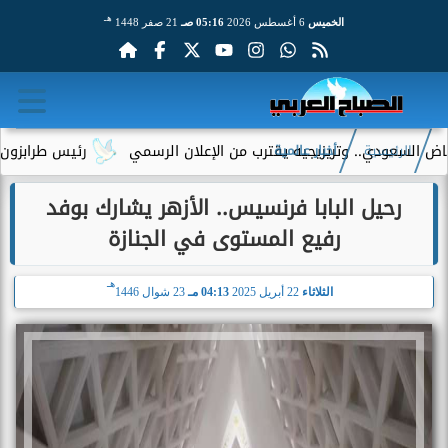
هـ
الخميس
6 أغسطس 2026
05:16 صـ
21 صفر 1448
سعودي.. وتريزيجيه يقترب من الإعلان الرسمي
رئيس طرابزون سبور ي
الرئيسية
أخبار عالمية
رحيل البابا فرنسيس.. الأزهر يشارك بوفد
رفيع المستوى في الجنازة
هـ
الثلاثاء
22 أبريل 2025
04:13 مـ
23 شوال 1446