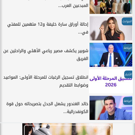
المبدعين العرب...
الحوادث
إحالة أوراق سارة خليفة و12 متهمين للمفتي
في...
الرياضة
شوبير يكشف مصير رباعي الأهلي والراحلين عن
الفريق
الأخبار
انطلاق تسجيل الرغبات للمرحلة الأولى: المواعيد
وضوابط التقديم
الرياضة
خالد الغندور يشعل الجدل بتصريحاته حول قوة
الكونفدرالية...