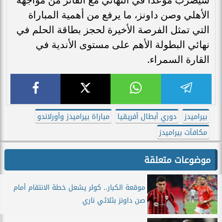
الأهلي وصن داونز، ما يرفع من أهمية المباراة
التي تمثل الفرصة الأخيرة لحجز بطاقة الحلم في
نهائي البطولة الأهم على مستوى الأندية في
القارة السمراء.
بيراميدز
دوري أبطال أفريقيا
مباراة بيراميدز وأورلاندو
مكافآت بيراميدز
موضوعات متعلقة
موقعة الكبار.. كولر يشعل خطة الانتقام أمام
صن داونز بثلاثي ناري