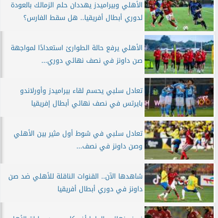
الأهلي وبيراميدز يهددان حلم الزمالك بالعودة
لدوري أبطال أفريقيا.. هل سقط الفارس؟
الأهلي يرفع حالة الطوارئ استعدادًا لمواجهة
صن داونز في نصف نهائي دوري...
تعادل سلبي يحسم لقاء بيراميدز وأورلاندو
بايرتس في نصف نهائي أبطال إفريقيا
تعادل سلبي في شوط أول مثير بين الأهلي
وصن داونز في نصف...
شاهدها الآن.. القنوات الناقلة للأهلي ضد صن
داونز في دوري أبطال أفريقيا