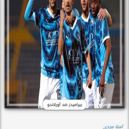
بيراميدز ضد أورلاندو
آمنة مجدي