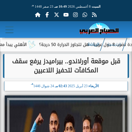
هـ
السبت
8 أغسطس 2026
10:49 صـ
23 صفر 1448
50 درجة؟
الأهلي يبدأ معسكر إس
الرئيسية
الرياضة
قبل موقعة أورلاندو.. بيراميدز يرفع سقف
المكافآت لتحفيز اللاعبين
هـ
الأربعاء
23 أبريل 2025
02:43 مـ
24 شوال 1446