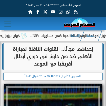
هـ
الخميس
6 أغسطس 2026
10:37 مـ
21 صفر 1448
وكمة الرقمية العالمية ضمن مشاورات «IGF...
خوان بيزيرا يطلب الر
الرئيسية
الرياضة
إحداهما مجانًا.. القنوات الناقلة لمباراة
الأهلي ضد صن داونز في دوري أبطال
أفريقيا مع الموعد
هـ
الخميس
24 أبريل 2025
09:18 صـ
25 شوال 1446