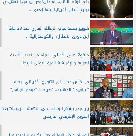
رغم فوزه باللقب.. لماذا يخوض بيراميدز تمهيدي
دوري أبطال أفريقيا بينما يُعفى...
شوبير ينتقد غياب الزمالك القاري منذ 23 عامًا:
أين دوري الأبطال؟ والكونفدرالية...
متفوقًا على الأهلي.. بيراميدز يتصدر الأندية
العربية والإفريقية للمرة الأولى تاريخيًا
من كأس مصر إلى التتويج الأفريقي: رحلة
”بيراميدز” الذهبية.. تصريحات ”دودو الجباس”
بيراميدز يشكر الزمالك على التهنئة ”الرقيقة” بعد
التتويج الإفريقي التاريخي
انقسام داخل الزمالك حول تكريم بيراميدز قبل