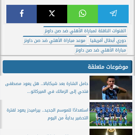
القنوات الناقلة لمباراة الأهلي ضد صن داونز
دوري أبطال أفريقيا
موعد مباراة الأهلي ضد صن داونز
مباراة الأهلي ضد صن داونز
موضوعات متعلقة
حامل الشارة بعد شيكابالا.. هل يعود مصطفى
فتحي إلى الزمالك في الميركاتو...
استعدادًا للموسم الجديد.. بيراميدز يعود لفترة
التحضير بدايةً من اليوم