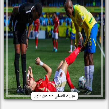
مباراة الأهلي ضد صن داونز