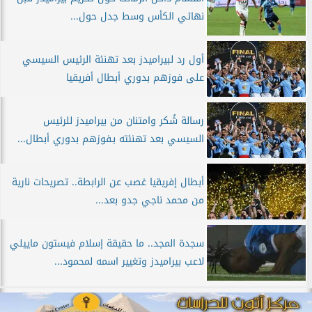
نهائي الكأس وسط جدل حول...
أول رد لبيراميدز بعد تهنئة الرئيس السيسي
على فوزهم بدوري أبطال أفريقيا
رسالة شُكر وامتنان من بيراميدز للرئيس
السيسي بعد تهنئته بـفوزهم بدوري أبطال...
أبطال إفريقيا غصب عن الرابطة.. تصريحات نارية
من محمد ناجي جدو بعد...
سجدة المجد.. ما حقيقة إسلام فيستون ماييلي
لاعب بيراميدز وتغيير اسمه لمحمود...