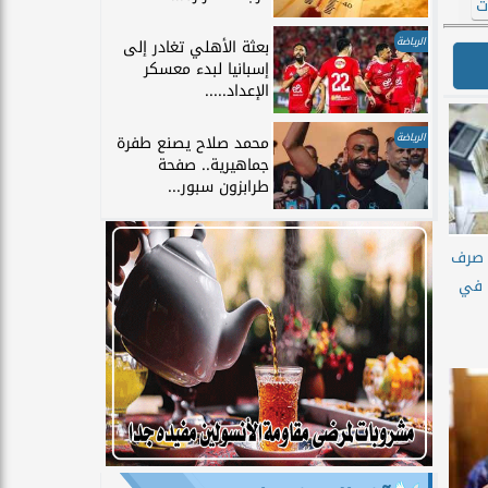
ت
الرياضة
بعثة الأهلي تغادر إلى
إسبانيا لبدء معسكر
الإعداد.....
الرياضة
محمد صلاح يصنع طفرة
جماهيرية.. صفحة
طرابزون سبور...
 صرف
2 رسميًا في