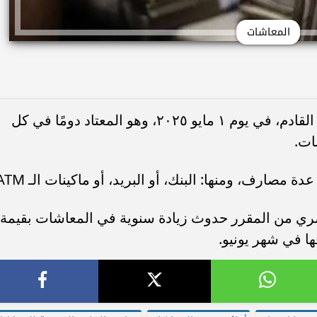
المعاشات
من المقرر بدء صرف معاشات شهر مايو القادم، في يوم ١ مايو ٢٠٢٥، وهو المعتاد دومًا في كل
نات.
ارف، ومنها: البنك، أو البريد، أو ماكينات الـ ATM.
صري من المقرر حدوث زيادة سنوية في المعاشات بقيمة