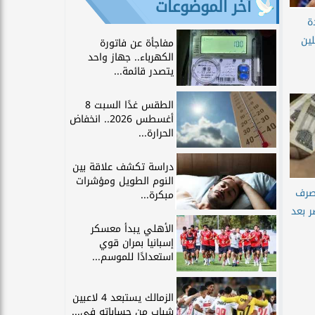
آخر الموضوعات
ة
لين
مفاجأة عن فاتورة
الكهرباء.. جهاز واحد
يتصدر قائمة...
الطقس غدًا السبت 8
أغسطس 2026.. انخفاض
الحرارة...
دراسة تكشف علاقة بين
النوم الطويل ومؤشرات
صرف
مبكرة...
 في مصر بعد
الأهلي يبدأ معسكر
إسبانيا بمران قوي
استعدادًا للموسم...
الزمالك يستبعد 4 لاعبين
شباب من حساباته في...