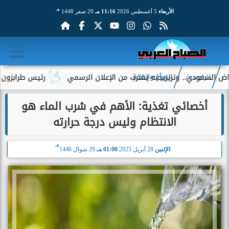
هـ
الأربعاء
5 أغسطس 2026
11:16 مـ
20 صفر 1448
سعودي.. وتريزيجيه يقترب من الإعلان الرسمي
رئيس طرابزون سبور ي
الرئيسية
المرأة والصحة
أخصائي تغذية: الأهم في شرب الماء هو
الانتظام وليس درجة حرارته
هـ
الإثنين
28 أبريل 2025
01:00 مـ
29 شوال 1446