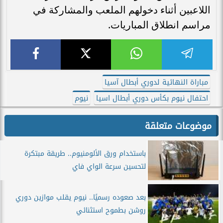
اللاعبين أثناء دخولهم الملعب والمشاركة في
مراسم انطلاق المباريات.
مباراة النهائية لدوري أبطال آسيا
احتفال نيوم بكأس دوري أبطال اسيا
نيوم
موضوعات متعلقة
باستخدام ورق الألومنيوم.. طريقة مبتكرة
لتحسين سرعة الواي فاي
بعد صعوده رسميًا.. نيوم يقلب موازين دوري
روشن بطموح استثنائي