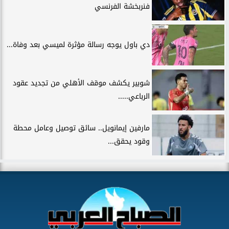
فنربخشة الفرنسي
دي باول يوجه رسالة مؤثرة لميسي بعد وفاة...
شوبير يكشف موقف الأهلي من تجديد عقود
الرباعي.....
مارفين إيمانويل.. سائق توصيل وعامل محطة
وقود يحقق...