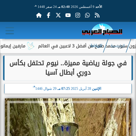
هـ
الأحد
9 أغسطس 2026
02:40 مـ
24 صفر 1448
صلاح من أفضل 3 لاعبين في العالم
مارفين إيمانويل.. س
الرئيسية
الرياضة
في جولة رياضية مميزة.. نيوم تحتفل بكأس
دوري أبطال آسيا
هـ
الإثنين
28 أبريل 2025
07:25 مـ
29 شوال 1446