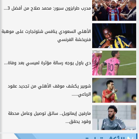
مدرب طرابزون سبور: محمد صلاح من أفضل 3...
الأهلي السعودي ينافس شتوتجارت على موهبة
فنربخشة الفرنسي
دي باول يوجه رسالة مؤثرة لميسي بعد وفاة...
شوبير يكشف موقف الأهلي من تجديد عقود
الرباعي.....
مارفين إيمانويل.. سائق توصيل وعامل محطة
وقود يحقق...