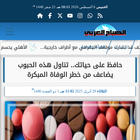
هـ
الخميس
6 أغسطس 2026
10:11 صـ
21 صفر 1448
شارك موقعك الجغرافي مع أطراف خارجية...
الأهلي يحسم الجدل حو
الرئيسية
المرأة والصحة
حافظ على حياتك.. تناول هذه الحبوب
يضاعف من خطر الوفاة المبكرة
هـ
الثلاثاء
29 أبريل 2025
11:02 صـ
1 ذو القعدة 1446