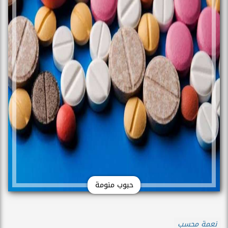
حبوب منومة
نعمة محسب