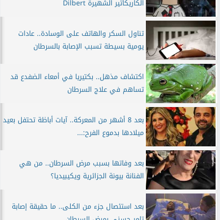
الكاريكاتير الشهيرة Dilbert
تناول السكر والهاتف على الوسادة.. عادات
يومية بسيطة تسبب الإصابة بالسرطان
اكتشاف مذهل.. بكتيريا في أمعاء الضفدع قد
تساهم في علاج السرطان
بعد 8 أشهر من المعركة.. آيات أباظة تحتفل بعيد
ميلادها بدموع الفرح:...
بعد وفاتها بسبب مرض السرطان.. من هي
الفنانة بيونة الجزائرية ويكيبيديا؟
بعد استئصال جزء من الكلى.. ما حقيقة إصابة
تامر حسني بمرض السرطان...