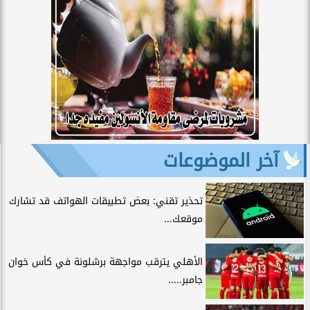
آخر الموضوعات
تحذير تقني: بعض تطبيقات الهواتف قد تشارك
موقعك...
الأهلي يترقب مواجهة برشلونة في كأس خوان
جامبر.....